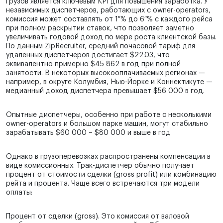
грузов является ключевым KPI для повышения заработка. У
независимых диспетчеров, работающих с owner-operators,
комиссия может составлять от 1 % до 6 % с каждого рейса
при полном раскрытии ставок, что позволяет заметно
увеличивать годовой доход по мере роста клиентской базы.
По данным ZipRecruiter, средний почасовой тариф для
удалённых диспетчеров достигает $22.03, что
эквивалентно примерно $45 862 в год при полной
занятости. В некоторых высокооплачиваемых регионах —
например, в округе Колумбия, Нью-Йорке и Коннектикуте —
медианный доход диспетчера превышает $56 000 в год.
Опытные диспетчеры, особенно при работе с несколькими
owner-operators и большом парке машин, могут стабильно
зарабатывать $60 000 – $80 000 и выше в год
Однако в грузоперевозках распространены компенсации в
виде комиссионных. Трак-диспетчер обычно получает
процент от стоимости сделки (gross profit) или комбинацию
рейта и процента. Чаще всего встречаются три модели
оплаты:
Процент от сделки (gross). Это комиссия от валовой