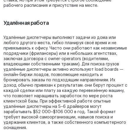
ставка, но при этом требуется строгое соблюдение
рабочего расписания и присутствие на месте.
Удалённая работа
Удалённые диспетчеры выполняют задачи из дома или
любого другого места, гибко планируя своё время и не
привязываясь к офису. Часто они работают как независимые
подрядчики (фрилансеры) или в небольших агентствах,
заключая договора с owner-operators (водителями,
владеющими собственными траками). Для поиска грузов
удалённые диспетчеры активно используют load boards —
онлайн-биржи лоадов, позволяющие находить и
бронировать заказы по подходящим направлениям. Их
доход обычно привязан к результатам: они берут процент с
каждой сделки или плату за каждую перевезённую машину,
что позволяет наращивать заработок по мере роста
клиентской базы. При эффективной работе опытные
удалённые диспетчеры на 5–6 драйверов могут
зарабатывать $52 000–$106 000 в год. Такой формат
требует высокой самоорганизации, навыков поиска и
удержания клиентов, а также собственного компьютерного
оснащения.