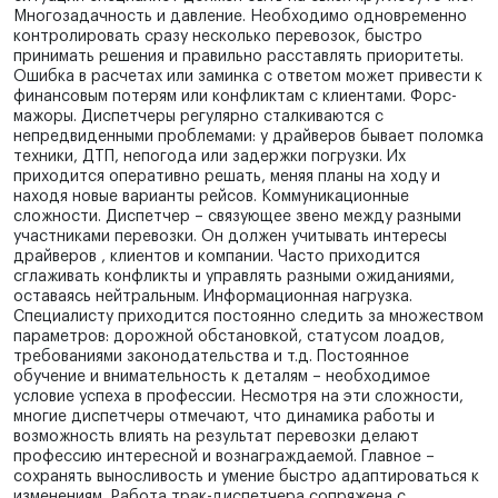
Многозадачность и давление. Необходимо одновременно
контролировать сразу несколько перевозок, быстро
принимать решения и правильно расставлять приоритеты.
Ошибка в расчетах или заминка с ответом может привести к
финансовым потерям или конфликтам с клиентами. Форс-
мажоры. Диспетчеры регулярно сталкиваются с
непредвиденными проблемами: у драйверов бывает поломка
техники, ДТП, непогода или задержки погрузки. Их
приходится оперативно решать, меняя планы на ходу и
находя новые варианты рейсов. Коммуникационные
сложности. Диспетчер – связующее звено между разными
участниками перевозки. Он должен учитывать интересы
драйверов , клиентов и компании. Часто приходится
сглаживать конфликты и управлять разными ожиданиями,
оставаясь нейтральным. Информационная нагрузка.
Специалисту приходится постоянно следить за множеством
параметров: дорожной обстановкой, статусом лоадов,
требованиями законодательства и т.д. Постоянное
обучение и внимательность к деталям – необходимое
условие успеха в профессии. Несмотря на эти сложности,
многие диспетчеры отмечают, что динамика работы и
возможность влиять на результат перевозки делают
профессию интересной и вознаграждаемой. Главное –
сохранять выносливость и умение быстро адаптироваться к
изменениям. Работа трак-диспетчера сопряжена с