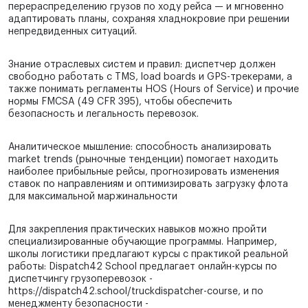
перераспределению грузов по ходу рейса — и мгновенно
адаптировать планы, сохраняя хладнокровие при решении
непредвиденных ситуаций.
Знание отраслевых систем и правил: диспетчер должен
свободно работать с TMS, load boards и GPS-трекерами, а
также понимать регламенты HOS (Hours of Service) и прочие
нормы FMCSA (49 CFR 395), чтобы обеспечить
безопасность и легальность перевозок.
Аналитическое мышление: способность анализировать
market trends (рыночные тенденции) помогает находить
наиболее прибыльные рейсы, прогнозировать изменения
ставок по направлениям и оптимизировать загрузку флота
для максимальной маржинальности
Для закрепления практических навыков можно пройти
специализированные обучающие программы. Например,
школы логистики предлагают курсы с практикой реальной
работы: Dispatch42 School предлагает онлайн-курсы по
диспетчингу грузоперевозок -
https://dispatch42.school/truckdispatcher-course, и по
менеджменту безопасности -