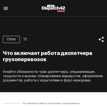
Главная
Курс диспетчера
13
Other
О профессии
Курс Safety Manager
Для кого
Что включает работа диспетчера
О профессии
Программа курса
О нас
грузоперевозок
Для кого
Авторы
Отзывы
Программа курса
Сертификат
Узнайте обязанности трак-диспетчера, специализации,
Авторы
Блог
трудности и вызовы: планирование маршрутов, оформление
Сертификат
документов, работа с водителями и форс-мажорами.
Контакты
EN
Главная
/
Блог
/
Что включает работа диспетчера грузоперевозок