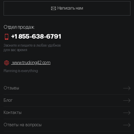
Написать нам
Отдел продаж:
+1 855-638-6791
Звоните и пишите в любое удобное
для вас время
www.trucking42.com
Planning is everything
Отзывы
Блог
Контакты
Ответы на вопросы