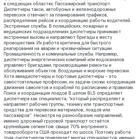
в следующих областях: Пассажирский транспорт.
Диспетчеры такси, автобусных и железнодорожных
перевозок отвечают за планирование графиков,
распределение рейсов и координацию работы водителей.
Экстренные службы. В полицейских, пожарных и
медицинских подразделениях диспетчеры принимают
экстренные вызовы и направляют бригады к месту
происшествия. Их работа критична для быстрого
реагирования на аварии и чрезвычайные ситуации.
Промышленность и коммунальные службы. Например,
диспетчеры энергетических компаний или водоканалов
управляют бригадами, производящими ремонты и
обслуживание объектов. Воздушные и морские перевозки.
Хотя авиадиспетчеры и портовые диспетчеры – это
самостоятельные профессии, их задачи схожи: координация
движения самолётов и кораблей по расписанию и правилам.
Поиск и координация лоадов В целом BLS определяет
диспетчера как специалиста, “который распределяет и
направляет рабочие группы, технику или транспортные
средства для перевозки материалов, лоадов или
пассажиров”. Несмотря на разнообразие направлений,
именно дорожный грузовой транспорт остаётся
крупнейшим сегментом: свыше 70% внутреннего
товарооборота США проходит по шоссе. Поэтому работа
трак-диспетчером привлекает многих специалистов: именно