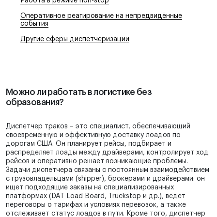
Работа в режиме non-stop
Оперативное реагирование на непредвидённые
события
Другие сферы диспетчеризации
Можно ли работать в логистике без
образования?
Диспетчер траков – это специалист, обеспечивающий
своевременную и эффективную доставку лоадов по
дорогам США. Он планирует рейсы, подбирает и
распределяет лоады между драйверами, контролирует ход
рейсов и оперативно решает возникающие проблемы.
Задачи диспетчера связаны с постоянным взаимодействием
с грузовладельцами (shipper), брокерами и драйверами: он
ищет подходящие заказы на специализированных
платформах (DAT Load Board, Truckstop и др.), ведёт
переговоры о тарифах и условиях перевозок, а также
отслеживает статус лоадов в пути. Кроме того, диспетчер