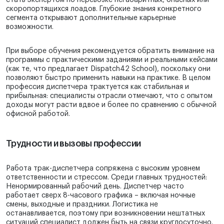
стать экспертом по перевозке негабаритных, опасных или
скоропортящихся лоадов. Глубокие знания конкретного
сегмента открывают дополнительные карьерные
возможности.
При выборе обучения рекомендуется обратить внимание на
программы с практическими заданиями и реальными кейсами
(как те, что предлагает Dispatch42 School), поскольку они
позволяют быстро применить навыки на практике. В целом
профессия диспетчера трактуется как стабильная и
прибыльная: специалисты отрасли отмечают, что с опытом
доходы могут расти вдвое и более по сравнению с обычной
офисной работой.
Трудности и вызовы профессии
Работа трак-диспетчера сопряжена с высоким уровнем
ответственности и стрессом. Среди главных трудностей:
Ненормированный рабочий день. Диспетчер часто
работает сверх 8-часового графика – включая ночные
смены, выходные и праздники. Логистика не
останавливается, поэтому при возникновении нештатных
ситуаций специалист должен быть на связи круглосуточно.