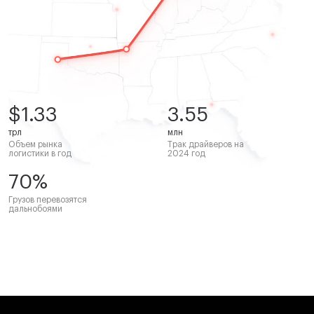
$1.33
3.55
трл
млн
Объем рынка
Трак драйверов на
логистики в год
2024 год
70%
Грузов перевозятся
дальнобоями