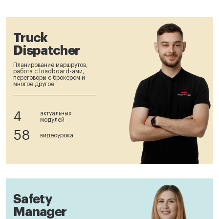
Truck
Dispatcher
Планирование маршрутов,
работа с loadboard-ами,
переговоры с брокером и
многое другое
4
актуальных
модулей
58
видеоурока
Safety
Manager