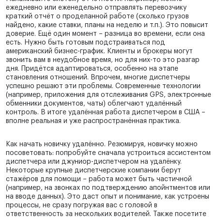
ежедневно или еженедельно отправлять перевозчику
краткий отчёт о проделанной работе (сколько грузов
найдено, какие ставки, планы на неделю и т.п.). Это повысит
доверие. Ещё один момент – разница во времени, если она
есть. Нужно быть готовым подстраиваться под
американский бизнес-график. Клиенты и брокеры могут
звонить вам в неудобное время, но для них-то это разгар
дня. Придётся адаптироваться, особенно на этапе
становления отношений. Впрочем, многие диспетчеры
успешно решают эти проблемы. Современные технологии
(например, приложения для отслеживания GPS, электронные
обменники документов, чаты) облегчают удалённый
контроль. В итоге удалённая работа диспетчером в США –
вполне реальная и уже распространённая практика.
Как начать новичку удалённо. Резюмируя, новичку можно
посоветовать: попробуйте сначала устроиться ассистентом
диспетчера или джуниор-диспетчером на удалёнку.
Некоторые крупные диспетчерские компании берут
стажёров для помощи – работа может быть частичной
(например, на звонках по подтверждению апойнтментов или
на вводе данных). Это даст опыт и понимание, как устроены
процессы, не сразу погружая вас с головой в
ответственность за нескольких водителей. Также посетите