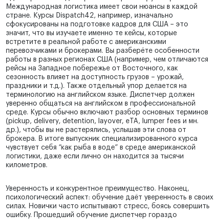
Международная логистика имеет свои нюансы в каждой
стране. Курсы Dispatch42, например, изначально
сфокусированы на подготовке кадров для США – это
значит, что вы изучаете именно те кейсы, которые
встретите в реальной работе с американскими
перевозчиками и брокерами. Вы разберёте особенности
работы в разных регионах США (например, чем отличаются
рейсы на Западное побережье от Восточного, как
сезонность влияет на доступность грузов – урожай,
праздники и т.д.). Также отдельный упор делается на
терминологию на английском языке. Диспетчер должен
уверенно общаться на английском в профессиональной
среде. Курсы обычно включают разбор основных терминов
(pickup, delivery, detention, layover, eTA, lumper fees и мн.
др.), чтобы вы не растерялись, услышав эти слова от
брокера. В итоге выпускник специализированного курса
чувствует себя “как рыба в воде” в среде американской
логистики, даже если лично он находится за тысячи
километров.
Уверенность и конкурентное преимущество. Наконец,
психологический аспект: обучение даёт уверенность в своих
силах. Новички часто испытывают стресс, боясь совершить
ошибку. Прошедший обучение диспетчер гораздо