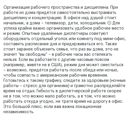
Организация рабочего пространства и дисциплина. При
работе из дома придётся самостоятельно выстраивать
дисциплину и концентрацию. В офисе над душой стоит
начальник, а дома – телевизор, дети, холодильник 🙂 Для
успеха крайне важно организовать удобное рабочее место
и режим. Опытные удалённые диспетчеры советуют
оборудовать отдельный уголок или комнату под мини-офис,
составить расписание дня и придерживаться его. Также
стоит заранее объяснить семье, что раз вы дома, это не
значит “вы свободны” – в рабочие часы вас отвлекать
нельзя. Если вы работаете с другим часовым поясом
(например, живёте не в США), режим дня может сместиться
– возможно, придётся работать после обеда или ночью,
чтобы совпасть с американским рабочим временем.
Готовьтесь к такому графику, следите за здоровьем (ночные
работы – стресс для организма) и грамотно распределяйте
время на отдых. Гибкость в диспетчерской работе скорее
не в том, что можно мало работать, а в том, что можно
работать откуда угодно, не тратя время на дорогу в офис.
Это большой плюс, если вам важна локационная
независимость.