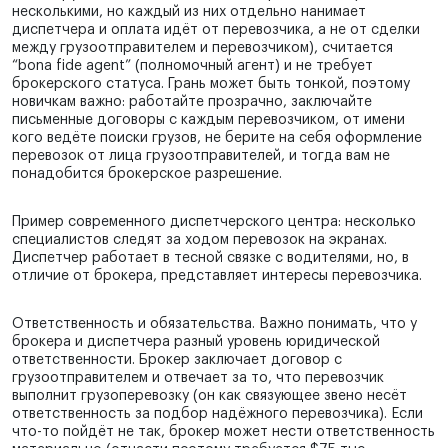
несколькими, но каждый из них отдельно нанимает
диспетчера и оплата идёт от перевозчика, а не от сделки
между грузоотправителем и перевозчиком), считается
“bona fide agent” (полномочный агент) и не требует
брокерского статуса. Грань может быть тонкой, поэтому
новичкам важно: работайте прозрачно, заключайте
письменные договоры с каждым перевозчиком, от имени
кого ведёте поиски грузов, не берите на себя оформление
перевозок от лица грузоотправителей, и тогда вам не
понадобится брокерское разрешение.
Пример современного диспетчерского центра: несколько
специалистов следят за ходом перевозок на экранах.
Диспетчер работает в тесной связке с водителями, но, в
отличие от брокера, представляет интересы перевозчика.
Ответственность и обязательства. Важно понимать, что у
брокера и диспетчера разный уровень юридической
ответственности. Брокер заключает договор с
грузоотправителем и отвечает за то, что перевозчик
выполнит грузоперевозку (он как связующее звено несёт
ответственность за подбор надёжного перевозчика). Если
что-то пойдёт не так, брокер может нести ответственность