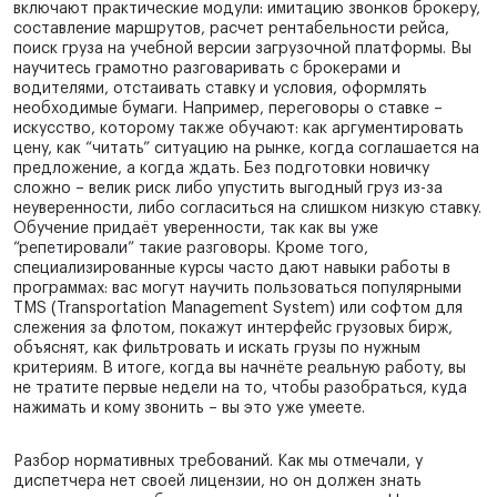
включают практические модули: имитацию звонков брокеру,
составление маршрутов, расчет рентабельности рейса,
поиск груза на учебной версии загрузочной платформы. Вы
научитесь грамотно разговаривать с брокерами и
водителями, отстаивать ставку и условия, оформлять
необходимые бумаги. Например, переговоры о ставке –
искусство, которому также обучают: как аргументировать
цену, как “читать” ситуацию на рынке, когда соглашается на
предложение, а когда ждать. Без подготовки новичку
сложно – велик риск либо упустить выгодный груз из-за
неуверенности, либо согласиться на слишком низкую ставку.
Обучение придаёт уверенности, так как вы уже
“репетировали” такие разговоры. Кроме того,
специализированные курсы часто дают навыки работы в
программах: вас могут научить пользоваться популярными
TMS (Transportation Management System) или софтом для
слежения за флотом, покажут интерфейс грузовых бирж,
объяснят, как фильтровать и искать грузы по нужным
критериям. В итоге, когда вы начнёте реальную работу, вы
не тратите первые недели на то, чтобы разобраться, куда
нажимать и кому звонить – вы это уже умеете.
Разбор нормативных требований. Как мы отмечали, у
диспетчера нет своей лицензии, но он должен знать