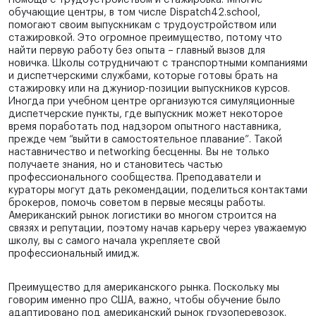
Помощь с трудоустройством и стажировка. Многие
обучающие центры, в том числе Dispatch42.school,
помогают своим выпускникам с трудоустройством или
стажировкой. Это огромное преимущество, потому что
найти первую работу без опыта – главный вызов для
новичка. Школы сотрудничают с транспортными компаниями
и диспетчерскими службами, которые готовы брать на
стажировку или на джуниор-позиции выпускников курсов.
Иногда при учебном центре организуются симуляционные
диспетчерские пункты, где выпускник может некоторое
время поработать под надзором опытного наставника,
прежде чем “выйти в самостоятельное плавание”. Такой
наставничество и networking бесценны. Вы не только
получаете знания, но и становитесь частью
профессионального сообщества. Преподаватели и
кураторы могут дать рекомендации, поделиться контактами
брокеров, помочь советом в первые месяцы работы.
Американский рынок логистики во многом строится на
связях и репутации, поэтому начав карьеру через уважаемую
школу, вы с самого начала укрепляете свой
профессиональный имидж.
Преимущество для американского рынка. Поскольку мы
говорим именно про США, важно, чтобы обучение было
адаптировано под американский рынок грузоперевозок.