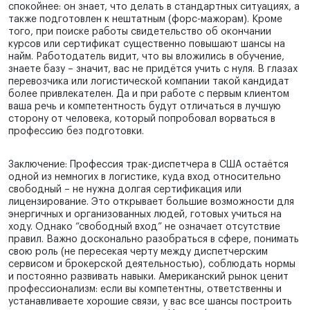
спокойнее: он знает, что делать в стандартных ситуациях, а
также подготовлен к нештатным (форс-мажорам). Кроме
того, при поиске работы свидетельство об окончании
курсов или сертификат существенно повышают шансы на
найм. Работодатель видит, что вы вложились в обучение,
знаете базу – значит, вас не придётся учить с нуля. В глазах
перевозчика или логистической компании такой кандидат
более привлекателен. Да и при работе с первым клиентом
ваша речь и компетентность будут отличаться в лучшую
сторону от человека, который попробовал ворваться в
профессию без подготовки.
Заключение: Профессия трак-диспетчера в США остаётся
одной из немногих в логистике, куда вход относительно
свободный – не нужна долгая сертификация или
лицензирование. Это открывает большие возможности для
энергичных и организованных людей, готовых учиться на
ходу. Однако “свободный вход” не означает отсутствие
правил. Важно досконально разобраться в сфере, понимать
свою роль (не пересекая черту между диспетчерским
сервисом и брокерской деятельностью), соблюдать нормы
и постоянно развивать навыки. Американский рынок ценит
профессионализм: если вы компетентны, ответственны и
устанавливаете хорошие связи, у вас все шансы построить