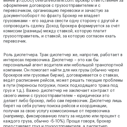
менее $75,000) overdriveonline.com. Брокер ответственен за
оформление договоров с грузоотправителем и с
перевозчиком, организацию перевозки и зачастую за
документооборот по фрахту. Брокер не владеет
грузовиками – его задача свести одну сторону с другой и
сопроводить сделку. Доход брокера формируется за счёт
комиссии (разницы) между ставкой, которую платит
грузоотправитель, и ставкой, за которую согласен ехать
перевозчик.
Роль диспетчера. Трак-диспетчер же, напротив, работает в
интересах перевозчика. Диспетчер – это как бы
персональный агент водителя или небольшой транспортной
компании. Он помогает найти для них грузы (обычно через
брокеров или грузовые биржи), договаривается о ставках,
ведёт расписание рейсов, может решать текущие проблемы
в пути (переносы погрузки, поиск подходящего трака под
груз и т.д.). Важно: диспетчер не заключает контракт от
своего имени с грузоотправителем – юридически это
делает либо брокер, либо сам перевозчик. Диспетчер лишь
берёт на себя рутину поиска рейсов и координации,
получая за свою услугу комиссионные от перевозчика
(например, фиксированную плату за неделю или процент с
каждого груза, обычно ~5-10%). Проще говоря, брокер
представляет груз и грузоотправителя, а диспетчер