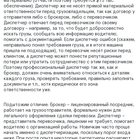
материально (отчасти поэтому требуется $75 тыс.
обеспечения). Диспетчер же не несёт прямой материальной
ответственности перед грузовладельцем, так как договор у
отправителя либо с брокером, либо с перевозчиком.
Диспетчер отвечает перед перевозчиком по своему
договору – например, за то, что будет добросовестно
искать грузы, сообщать всю информацию водителю,
помогать с документацией. Если диспетчер ошибся (скажем,
неправильно понял требования груза, и в итоге машина
пришла не подходящая), то перевозчик несёт риски перед
клиентом, а диспетчер может понести репутационные
потери или утратить сотрудничество с этим перевозчиком.
Поэтому профессиональный диспетчер так же, как и
брокер, должен очень внимательно относиться к деталям
каждого груза, проверять требования, правильно заполнять
документы и т.п., хотя юридически его зона
ответственности уже.
Подытожим отличие: брокер – лицензированный посредник,
работает на грузоотправителя, формально нужен для
легального оформления сделки перевозки. Диспетчер –
представитель перевозчика, лицензии не требует, помогает
водителю с организацией работы. Новичкам часто проще
начать именно с диспетчеризации, поскольку порог входа
ниже. При росте опыта некоторые диспетчеры расширяют