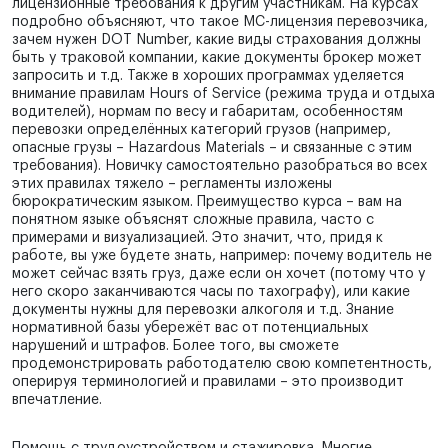
лицензионные требования к другим участникам. На курсах
подробно объясняют, что такое MC-лицензия перевозчика,
зачем нужен DOT Number, какие виды страхования должны
быть у траковой компании, какие документы брокер может
запросить и т.д. Также в хороших программах уделяется
внимание правилам Hours of Service (режима труда и отдыха
водителей), нормам по весу и габаритам, особенностям
перевозки определённых категорий грузов (например,
опасные грузы – Hazardous Materials – и связанные с этим
требования). Новичку самостоятельно разобраться во всех
этих правилах тяжело – регламенты изложены
бюрократическим языком. Преимущество курса – вам на
понятном языке объяснят сложные правила, часто с
примерами и визуализацией. Это значит, что, придя к
работе, вы уже будете знать, например: почему водитель не
может сейчас взять груз, даже если он хочет (потому что у
него скоро заканчиваются часы по тахографу), или какие
документы нужны для перевозки алкоголя и т.д. Знание
нормативной базы убережёт вас от потенциальных
нарушений и штрафов. Более того, вы сможете
продемонстрировать работодателю свою компетентность,
оперируя терминологией и правилами – это производит
впечатление.