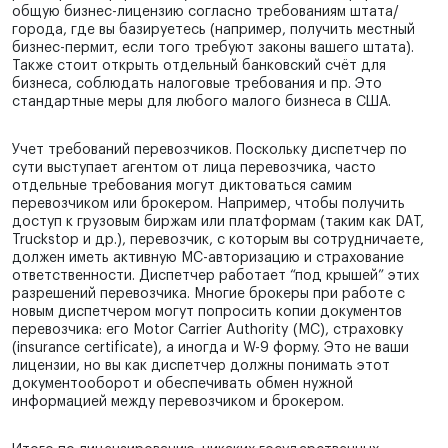
общую бизнес-лицензию согласно требованиям штата/
города, где вы базируетесь (например, получить местный
бизнес-пермит, если того требуют законы вашего штата).
Также стоит открыть отдельный банковский счёт для
бизнеса, соблюдать налоговые требования и пр. Это
стандартные меры для любого малого бизнеса в США.
Учет требований перевозчиков. Поскольку диспетчер по
сути выступает агентом от лица перевозчика, часто
отдельные требования могут диктоваться самим
перевозчиком или брокером. Например, чтобы получить
доступ к грузовым биржам или платформам (таким как DAT,
Truckstop и др.), перевозчик, с которым вы сотрудничаете,
должен иметь активную MC-авторизацию и страхование
ответственности. Диспетчер работает “под крышей” этих
разрешений перевозчика. Многие брокеры при работе с
новым диспетчером могут попросить копии документов
перевозчика: его Motor Carrier Authority (MC), страховку
(insurance certificate), а иногда и W-9 форму. Это не ваши
лицензии, но вы как диспетчер должны понимать этот
документооборот и обеспечивать обмен нужной
информацией между перевозчиком и брокером.