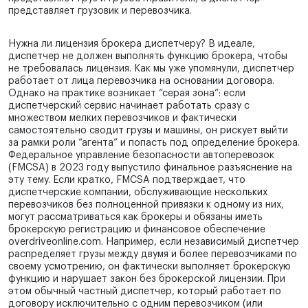
представляет грузовик и перевозчика.
Нужна ли лицензия брокера диспетчеру? В идеале,
диспетчер не должен выполнять функцию брокера, чтобы
не требовалась лицензия. Как мы уже упомянули, диспетчер
работает от лица перевозчика на основании договора.
Однако на практике возникает “серая зона”: если
диспетчерский сервис начинает работать сразу с
множеством мелких перевозчиков и фактически
самостоятельно сводит грузы и машины, он рискует выйти
за рамки роли “агента” и попасть под определение брокера.
Федеральное управление безопасности автоперевозок
(FMCSA) в 2023 году выпустило финальное разъяснение на
эту тему. Если кратко, FMCSA подтверждает, что
диспетчерские компании, обслуживающие нескольких
перевозчиков без полноценной привязки к одному из них,
могут рассматриваться как брокеры и обязаны иметь
брокерскую регистрацию и финансовое обеспечение
overdriveonline.com. Например, если независимый диспетчер
распределяет грузы между двумя и более перевозчиками по
своему усмотрению, он фактически выполняет брокерскую
функцию и нарушает закон без брокерской лицензии. При
этом обычный частный диспетчер, который работает по
договору исключительно с одним перевозчиком (или