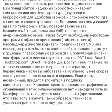
технически организовать рабочее место дома несложно.
Вам понадобится: надежный скоростной интернет,
компьютер или ноутбук, гарнитура (наушники с
микрофоном) для удобства звонков и спокойное место, где
вы сможете концентрироваться. Большинство коммуникаций
идёт по телефону и email, поэтому важно иметь
безлимитный тариф связи или VoIP-телефонию с
американским номером. Также будут необходимы некоторые
программы: офисные приложения (таблицы, почта),
мессенджеры (многие водители предпочитают SMS или
мессенджеры для быстрых сообщений), а главное – доступ
к грузовым платформам (load boards). К популярным онлайн-
платформам для поиска грузов относятся DAT Load Board,
TruckStop.com, Direct Freight и др. Доступ к ним платный, но
для начинающего диспетчера часто это расходы
перевозчика – если вы работаете на компанию, у неё скорее
всего уже есть подписка на эти сервисы. Если же вы
независимый, придётся вложиться в подписку
самостоятельно. Хорошая новость: никаких географических
ограничений у этих онлайн-сервисов нет – заходите хоть из
Калифорнии, хоть с другого конца планеты (при условии,
что у вас есть аккаунт). Таким образом, технически
удалённая работа вполне осуществима.