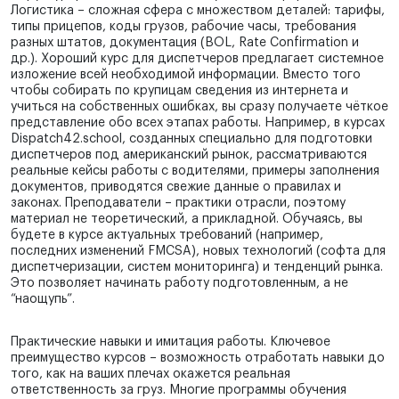
Логистика – сложная сфера с множеством деталей: тарифы,
типы прицепов, коды грузов, рабочие часы, требования
разных штатов, документация (BOL, Rate Confirmation и
др.). Хороший курс для диспетчеров предлагает системное
изложение всей необходимой информации. Вместо того
чтобы собирать по крупицам сведения из интернета и
учиться на собственных ошибках, вы сразу получаете чёткое
представление обо всех этапах работы. Например, в курсах
Dispatch42.school, созданных специально для подготовки
диспетчеров под американский рынок, рассматриваются
реальные кейсы работы с водителями, примеры заполнения
документов, приводятся свежие данные о правилах и
законах. Преподаватели – практики отрасли, поэтому
материал не теоретический, а прикладной. Обучаясь, вы
будете в курсе актуальных требований (например,
последних изменений FMCSA), новых технологий (софта для
диспетчеризации, систем мониторинга) и тенденций рынка.
Это позволяет начинать работу подготовленным, а не
“наощупь”.
Практические навыки и имитация работы. Ключевое
преимущество курсов – возможность отработать навыки до
того, как на ваших плечах окажется реальная
ответственность за груз. Многие программы обучения