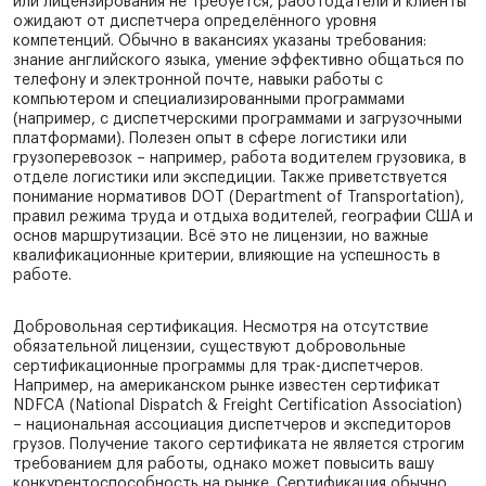
или лицензирования не требуется, работодатели и клиенты
ожидают от диспетчера определённого уровня
компетенций. Обычно в вакансиях указаны требования:
знание английского языка, умение эффективно общаться по
телефону и электронной почте, навыки работы с
компьютером и специализированными программами
(например, с диспетчерскими программами и загрузочными
платформами). Полезен опыт в сфере логистики или
грузоперевозок – например, работа водителем грузовика, в
отделе логистики или экспедиции. Также приветствуется
понимание нормативов DOT (Department of Transportation),
правил режима труда и отдыха водителей, географии США и
основ маршрутизации. Всё это не лицензии, но важные
квалификационные критерии, влияющие на успешность в
работе.
Добровольная сертификация. Несмотря на отсутствие
обязательной лицензии, существуют добровольные
сертификационные программы для трак-диспетчеров.
Например, на американском рынке известен сертификат
NDFCA (National Dispatch & Freight Certification Association)
– национальная ассоциация диспетчеров и экспедиторов
грузов. Получение такого сертификата не является строгим
требованием для работы, однако может повысить вашу
конкурентоспособность на рынке. Сертификация обычно