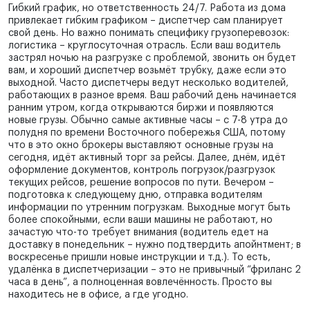
Гибкий график, но ответственность 24/7. Работа из дома
привлекает гибким графиком – диспетчер сам планирует
свой день. Но важно понимать специфику грузоперевозок:
логистика – круглосуточная отрасль. Если ваш водитель
застрял ночью на разгрузке с проблемой, звонить он будет
вам, и хороший диспетчер возьмёт трубку, даже если это
выходной. Часто диспетчеры ведут несколько водителей,
работающих в разное время. Ваш рабочий день начинается
ранним утром, когда открываются биржи и появляются
новые грузы. Обычно самые активные часы – с 7-8 утра до
полудня по времени Восточного побережья США, потому
что в это окно брокеры выставляют основные грузы на
сегодня, идёт активный торг за рейсы. Далее, днём, идёт
оформление документов, контроль погрузок/разгрузок
текущих рейсов, решение вопросов по пути. Вечером –
подготовка к следующему дню, отправка водителям
информации по утренним погрузкам. Выходные могут быть
более спокойными, если ваши машины не работают, но
зачастую что-то требует внимания (водитель едет на
доставку в понедельник – нужно подтвердить апойнтмент; в
воскресенье пришли новые инструкции и т.д.). То есть,
удалёнка в диспетчеризации – это не привычный “фриланс 2
часа в день”, а полноценная вовлечённость. Просто вы
находитесь не в офисе, а где угодно.