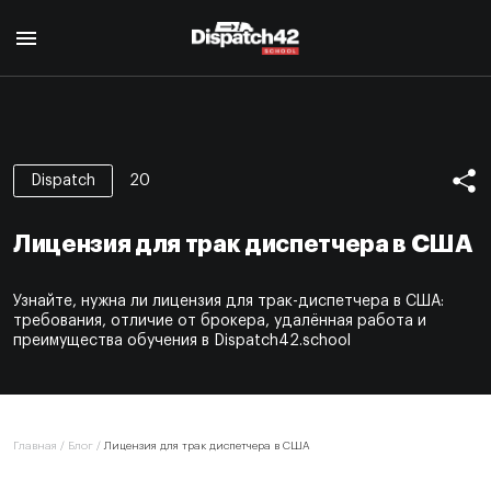
Главная
Курс диспетчера
20
Dispatch
О профессии
Курс Safety Manager
Для кого
Лицензия для трак диспетчера в США
О профессии
Программа курса
О нас
Для кого
Авторы
Узнайте, нужна ли лицензия для трак-диспетчера в США:
Отзывы
Программа курса
Сертификат
требования, отличие от брокера, удалённая работа и
Авторы
преимущества обучения в Dispatch42.school
Блог
Сертификат
Контакты
EN
Главная
/
Блог
/
Лицензия для трак диспетчера в США