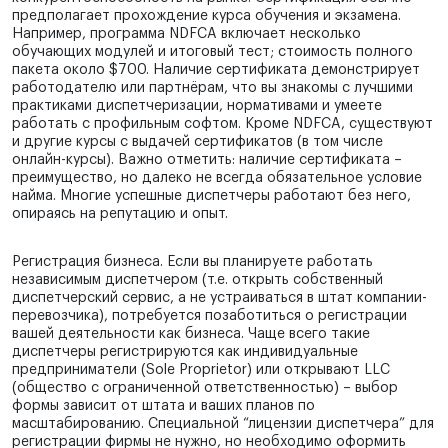
предполагает прохождение курса обучения и экзамена.
Например, программа NDFCA включает несколько
обучающих модулей и итоговый тест; стоимость полного
пакета около $700. Наличие сертификата демонстрирует
работодателю или партнёрам, что вы знакомы с лучшими
практиками диспетчеризации, нормативами и умеете
работать с профильным софтом. Кроме NDFCA, существуют
и другие курсы с выдачей сертификатов (в том числе
онлайн-курсы). Важно отметить: наличие сертификата –
преимущество, но далеко не всегда обязательное условие
найма. Многие успешные диспетчеры работают без него,
опираясь на репутацию и опыт.
Регистрация бизнеса. Если вы планируете работать
независимым диспетчером (т.е. открыть собственный
диспетчерский сервис, а не устраиваться в штат компании-
перевозчика), потребуется позаботиться о регистрации
вашей деятельности как бизнеса. Чаще всего такие
диспетчеры регистрируются как индивидуальные
предприниматели (Sole Proprietor) или открывают LLC
(общество с ограниченной ответственностью) – выбор
формы зависит от штата и ваших планов по
масштабированию. Специальной “лицензии диспетчера” для
регистрации фирмы не нужно, но необходимо оформить