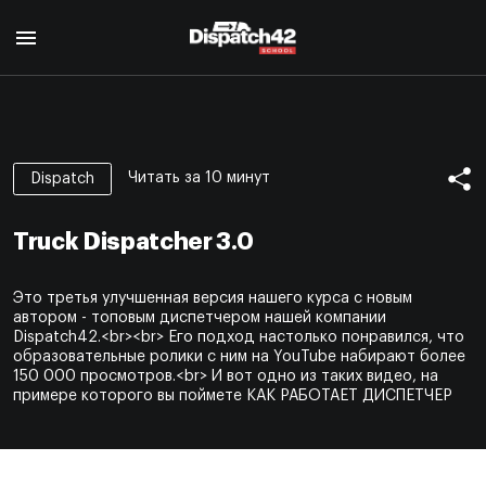
Главная
Курс диспетчера
Читать за 10 минут
Dispatch
О профессии
Курс Safety Manager
Для кого
Truck Dispatcher 3.0
О профессии
Программа курса
О нас
Для кого
Авторы
Это третья улучшенная версия нашего курса с новым
Отзывы
Программа курса
Сертификат
автором - топовым диспетчером нашей компании
Авторы
Dispatch42.<br><br> Его подход настолько понравился, что
Блог
Сертификат
образовательные ролики с ним на YouTube набирают более
150 000 просмотров.<br> И вот одно из таких видео, на
Контакты
примере которого вы поймете КАК РАБОТАЕТ ДИСПЕТЧЕР
EN