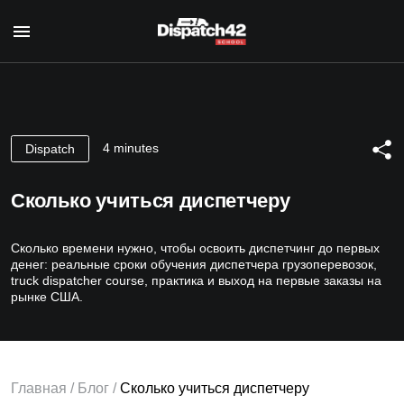
Главная
Курс диспетчера
4 minutes
Dispatch
О профессии
Курс Safety Manager
Для кого
Сколько учиться диспетчеру
О профессии
Программа курса
О нас
Для кого
Авторы
Сколько времени нужно, чтобы освоить диспетчинг до первых
Отзывы
Программа курса
Сертификат
денег: реальные сроки обучения диспетчера грузоперевозок,
Авторы
truck dispatcher course, практика и выход на первые заказы на
Блог
Сертификат
рынке США.
Контакты
EN
Главная
/
Блог
/
Сколько учиться диспетчеру