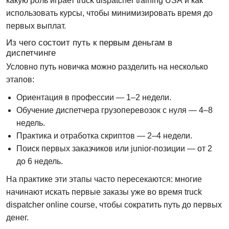
какую роль играет
truck dispatcher training USA
и как
использовать курсы, чтобы минимизировать время до
первых выплат.
Из чего состоит путь к первым деньгам в
диспетчинге
Условно путь новичка можно разделить на несколько
этапов:
Ориентация в профессии
— 1–2 недели.
Обучение диспетчера грузоперевозок с нуля
— 4–8
недель.
Практика и отработка скриптов
— 2–4 недели.
Поиск первых заказчиков или junior-позиции
— от 2
до 6 недель.
На практике эти этапы часто пересекаются: многие
начинают искать первые заказы уже во время
truck
dispatcher online course
, чтобы сократить путь до первых
денег.