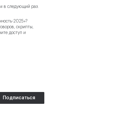
ем в следующий раз.
ачность-2025»?
оворов, скрипты,
ите доступ и
Подписаться