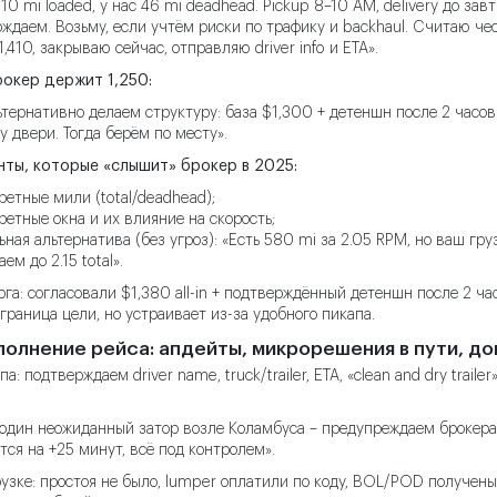
10 mi loaded, у нас 46 mi deadhead. Pickup 8–10 AM, delivery до зав
ждаем. Возьму, если учтём риски по трафику и backhaul. Считаю чест
1,410, закрываю сейчас, отправляю driver info и ETA».
рокер держит 1,250:
ьтернативно делаем структуру: база $1,300 + детеншн после 2 часов 
у двери. Тогда берём по месту».
нты, которые «слышит» брокер в 2025:
ретные мили (total/deadhead);
ретные окна и их влияние на скорость;
ьная альтернатива (без угроз): «Есть 580 mi за 2.05 RPM, но ваш груз
ем до 2.15 total».
рга: согласовали $1,380 all-in + подтверждённый детеншн после 2 часо
граница цели, но устраивает из-за удобного пикапа.
полнение рейса: апдейты, микрорешения в пути, д
а: подтверждаем driver name, truck/trailer, ETA, «clean and dry traile
 один неожиданный затор возле Коламбуса – предупреждаем брокера 
тся на +25 минут, всё под контролем».
узке: простоя не было, lumper оплатили по коду, BOL/POD получены 