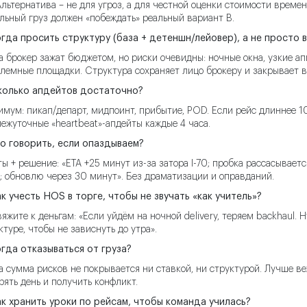
Альтернатива – не для угроз, а для честной оценки стоимости време
льный груз должен «побеждать» реальный вариант B.
огда просить структуру (база + детеншн/лейовер), а не просто 
а брокер зажат бюджетом, но риски очевидны: ночные окна, узкие а
лемные площадки. Структура сохраняет лицо брокеру и закрывает в
колько апдейтов достаточно?
мум: пикап/департ, мидпоинт, прибытие, POD. Если рейс длиннее 10
ежуточные «heartbeat»-апдейты каждые 4 часа.
то говорить, если опаздываем?
ы + решение: «ETA +25 минут из-за затора I-70; пробка рассасывается
k; обновлю через 30 минут». Без драматизации и оправданий.
ак учесть HOS в торге, чтобы не звучать «как учитель»?
яжите к деньгам: «Если уйдём на ночной delivery, теряем backhaul. 
ктуре, чтобы не зависнуть до утра».
огда отказываться от груза?
а сумма рисков не покрывается ни ставкой, ни структурой. Лучше ве
рять день и получить конфликт.
ак хранить уроки по рейсам, чтобы команда училась?