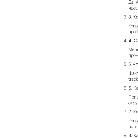
Да. 
идеа
3. К
Когд
проб
4. С
Мини
пром
5. Ч
Факт
trac
6. К
Прив
стру
7. К
Когд
поте
8. К