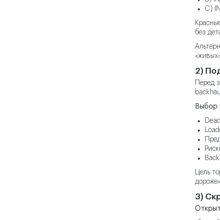
C) I
Красные
без дет
Альтерн
«живых»
2) По
Перед з
backhau
Выбор 
Dead
Load
Пред
Риск
Back
Цель то
дороже»
3) Ск
Открыт