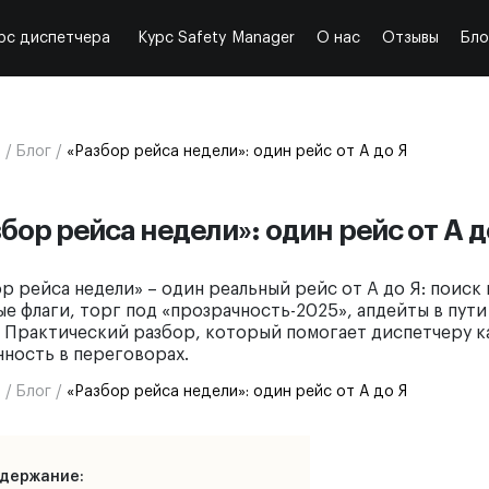
рс диспетчера
Курс Safety Manager
О нас
Отзывы
Бло
я
/
Блог
/
«Разбор рейса недели»: один рейс от А до Я
бор рейса недели»: один рейс от А д
р рейса недели» – один реальный рейс от А до Я: поиск 
е флаги, торг под «прозрачность-2025», апдейты в пут
. Практический разбор, который помогает диспетчеру к
нность в переговорах.
я
/
Блог
/
«Разбор рейса недели»: один рейс от А до Я
держание: