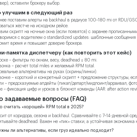
вер), оставили брокеру выбор.
о улучшим в следующий раз
нее поставим алерты на backhaul в радиусе 100–180 mi от RDU/GSO
оваться жёстче на исходном рейсе.
вим скрипт на ночные окна (если появятся) с заранее прописанными
воримся с водителем о standardized updates: шаблонные сообщения 
омит время и повышает доверие брокера.
ни-памятка диспетчеру (как повторить этот кейс)
оске – фильтры по окнам, весу, deadhead ≤ 80 mi.
вонка – расчёт total miles и желаемый RPM total.
реальные альтернативы на руках (скрины/линки).
вонке – короткий и конкретный скрипт + предложение структуры, есл
ти – предсказуемые апдейты (пикап/департ/мидпоинт/арраивал, фото
е – фиксация цифр и уроков в блокнот команды (AAR: after action rev
о задаваемые вопросы (FAQ)
то считать «хорошей» RPM total в 2025?
сит от коридора, сезона и backhaul. Сравнивайте с 7–14-дневной с
итывайте deadhead. Важен не «пик» ставки, а устойчивая экономика 
ужны ли альтернативы, если груз идеально подходит?