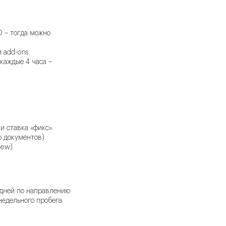
 – тогда можно
 add-ons.
каждые 4 часа –
и ставка «фикс».
 документов).
iew).
редней по направлению
недельного пробега.