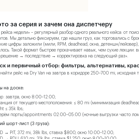
это за серия и зачем она диспетчеру
 рейса недели» – регулярный разбор одного реального кейса: от поис
тов. Мы детально фиксируем, где нашли груз, как торговались с бро
акие цифры заложили (мили, RPM, deadhead, окна, детеншн/лейовер),
лось. Такой формат быстрее прокачивает навык, чем сухие лекции: 
«решение → последствие → корректировка на следующий раз».
иск и первичный отбор: фильтры, альтернативы, кра
 найти рейс на Dry Van на завтра в коридоре 250–700 mi, исходная 
ы на доске:
up: завтра, окно 8:00–12:00;
анция от текущего местоположения: ≤ 80 mi (минимизация deadhead
ht ≤ 35k lbs;
ерём порты/appointments 02:00–05:00 (ночные выгрузки часто лом
й шорт-лист (3 груза):
ND → PIT, 372 mi, 38k lbs, ставка $800, окно 10:00–12:00;
ND → RDU, 610 mi, 31k lbs, ставка $1,250, окно 8:00–10:00;