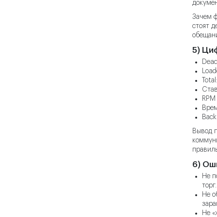
докумен
Зачем ф
стоят д
обещани
5) Ци
Dead
Load
Tota
Став
RPM t
Врем
Back
Вывод п
коммуни
правиль
6) Ош
Не п
торг.
Не о
зара
Не «