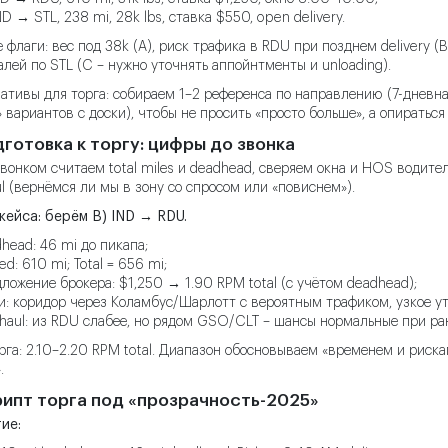
ND → STL, 238 mi, 28k lbs, ставка $550, open delivery.
 флаги: вес под 38k (A), риск трафика в RDU при позднем delivery (
алей по STL (C – нужно уточнять аппойнтменты и unloading).
ативы для торга: собираем 1–2 референса по направлению (7-дневн
 вариантов с доски), чтобы не просить «просто больше», а опираться
дготовка к торгу: цифры до звонка
вонком считаем total miles и deadhead, сверяем окна и HOS водите
l (вернёмся ли мы в зону со спросом или «повиснем»).
кейса: берём B) IND → RDU.
head: 46 mi до пикапа;
ed: 610 mi; Total = 656 mi;
ложение брокера: $1,250 → 1.90 RPM total (с учётом deadhead);
и: коридор через Коламбус/Шарлотт с вероятным трафиком, узкое ут
haul: из RDU слабее, но рядом GSO/CLT – шансы нормальные при ран
рга: 2.10–2.20 RPM total. Диапазон обосновываем «временем и рискам
.
рипт торга под «прозрачность-2025»
ие: