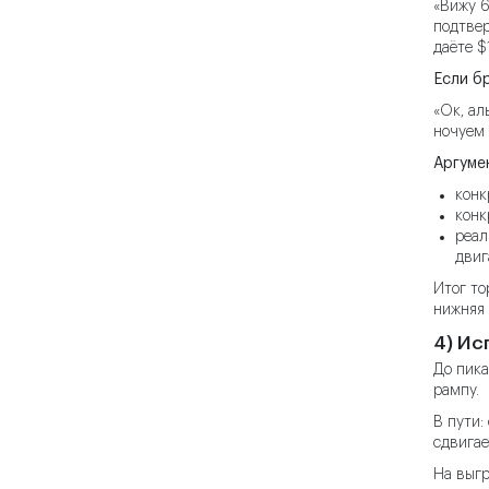
«Вижу 6
подтвер
даёте $
Если б
«Ок, ал
ночуем 
Аргуме
конк
конк
реал
двига
Итог то
нижняя 
4) Ис
До пикап
рампу.
В пути:
сдвигае
На выгр