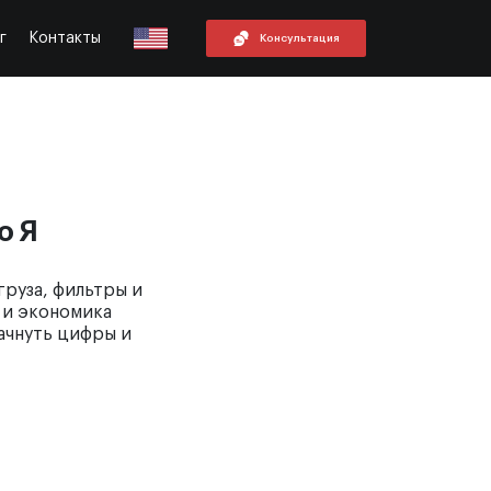
г
Контакты
Консультация
о Я
груза, фильтры и
и и экономика
ачнуть цифры и