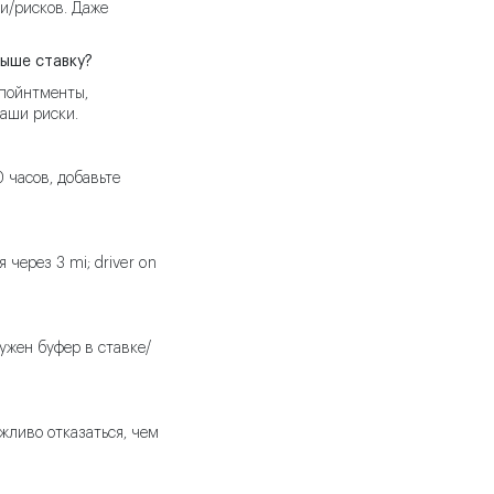
ни/рисков. Даже
выше ставку?
ппойнтменты,
аши риски.
 часов, добавьте
 через 3 mi; driver on
Нужен буфер в ставке/
жливо отказаться, чем