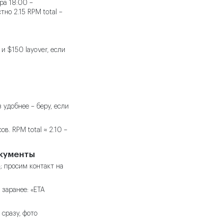
тра 18:00 –
но 2.15 RPM total –
и $150 layover, если
 удобнее – беру, если
в. RPM total ≈ 2.10 –
окументы
r»; просим контакт на
заранее: «ETA
сразу, фото