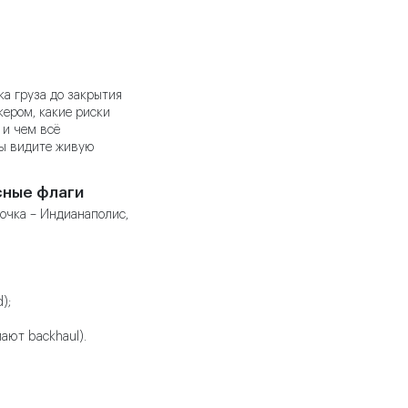
ка груза до закрытия
кером, какие риски
 и чем всё
вы видите живую
сные флаги
точка – Индианаполис,
);
ают backhaul).