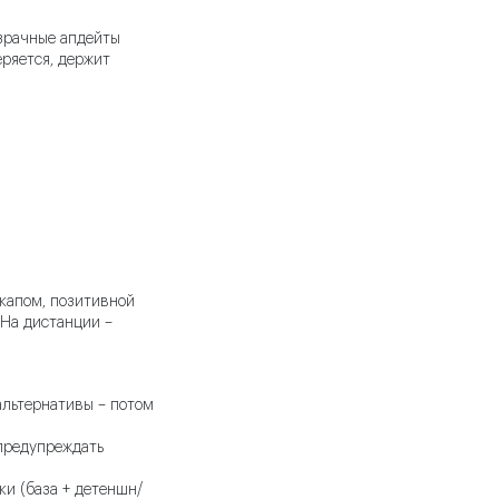
озрачные апдейты
еряется, держит
икапом, позитивной
 На дистанции –
альтернативы – потом
предупреждать
ки (база + детеншн/