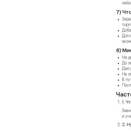
лейо
7) Чт
Зара
торг
Доба
Дого
экон
8) Ми
На д
До з
Две 
На з
В пу
Посл
Част
1. Ч
Зави
и уч
2. Н