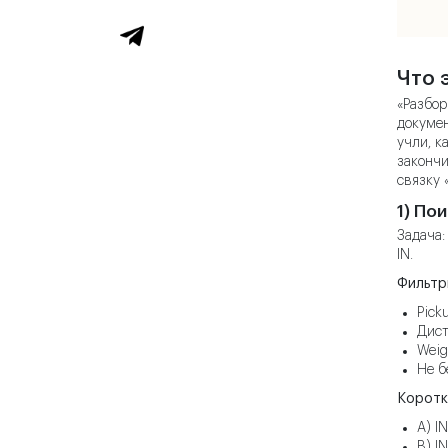
Что 
«Разбор
докумен
учли, к
закончи
связку 
1) По
Задача:
IN.
Фильтр
Pick
Дист
Weig
Не б
Коротки
A) I
B) I