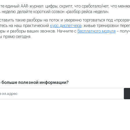
те единый AAR-журнал: цифры, скрипт, что сработало/нет, что меня
в неделю делайте короткий созвон «разбор рейса недели».
ставить такие разборы на поток и уверенно торговаться под «прозр
тесь на наш практический
курс диспетчера
: живые тренировки перег
ры и разборы ваших звонков. Начните с
бесплатного модуля
– получ
 прямо сегодня.
 больше полезной информации?