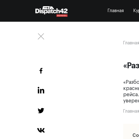
Главная
Ку
Главна
«Раз
«Разбо
красны
рейса
увере
Главна
Со