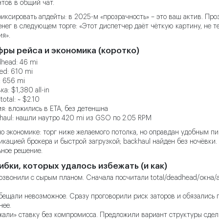
тов в общий чат.
иксировать апдейты: в 2025-м «прозрачность» – это ваш актив. Пр
енег в следующем торге: «Этот диспетчер даёт чёткую картину, не т
я».
фры рейса и экономика (коротко)
head: 46 mi
ed: 610 mi
l: 656 mi
ка: $1,380 all-in
otal: ~ $2.10
я: вложились в ETA, без детеншна
haul: нашли наутро 420 mi из GSO по 2.05 RPM
о экономике: торг ниже желаемого потолка, но оправдан удобным п
кацией брокера и быстрой загрузкой; backhaul найден без ночёвки.
ное решение.
ибки, которых удалось избежать (и как)
озвонили с сырым планом. Сначала посчитали total/deadhead/окна/
бещали невозможное. Сразу проговорили риск заторов и обязались 
нее.
жали» ставку без компромисса. Предложили вариант структуры сдел