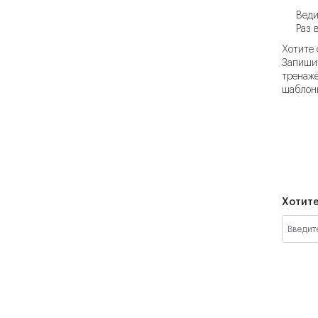
Веди
Раз 
Хотите 
Запиши
тренажё
шаблоны
Хотите