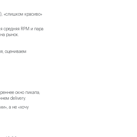
B), «слишком красиво»
ая средняя RPM и пара
 на рынок.
ля, оцениваем
реннее окно пикапа;
нем delivery.
и», а не «хочу