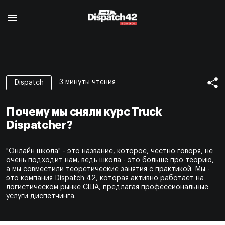
Главная
Курс диспетчера
3 минуты чтения
Dispatch
О профессии
Курс Safety Manager
Для кого
Почему мы сняли курс Truck
О профессии
Программа курса
О нас
Dispatcher?
Для кого
Авторы
Отзывы
Программа курса
Сертификат
"Онлайн школа" - это название, которое, честно говоря, не
Авторы
Блог
очень подходит нам, ведь школа - это больше про теорию,
Сертификат
а мы совместили теоретические занятия с практикой. Мы -
Контакты
это компания Dispatch 42, которая активно работает на
логистическом рынке США, предлагая профессиональные
услуги диcпетчинга.
EN