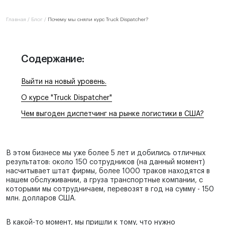
Отдел продаж:
Главная
/
Блог
/
Почему мы сняли курс Truck Dispatcher?
+1 855-638-6791
Звоните и пишите в любое удобное для
вас время
Содержание:
Выйти на новый уровень.
О курсе "Truck Dispatcher"
Чем выгоден диспетчинг на рынке логистики в США?
В этом бизнесе мы уже более 5 лет и добились отличных
результатов: около 150 сотрудников (на данный момент)
насчитывает штат фирмы, более 1000 траков находятся в
нашем обслуживании, а груза транспортные компании, с
которыми мы сотрудничаем, перевозят в год на сумму - 150
млн. долларов США.
В какой-то момент, мы пришли к тому, что нужно