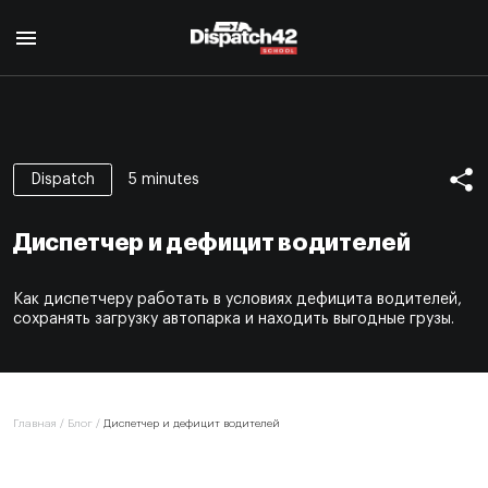
Главная
Курс диспетчера
5 minutes
Dispatch
О профессии
Курс Safety Manager
Для кого
Диспетчер и дефицит водителей
О профессии
Программа курса
О нас
Для кого
Авторы
Как диспетчеру работать в условиях дефицита водителей,
Отзывы
Программа курса
Сертификат
сохранять загрузку автопарка и находить выгодные грузы.
Авторы
Блог
Сертификат
Контакты
Главная
/
Блог
/
Диспетчер и дефицит водителей
EN