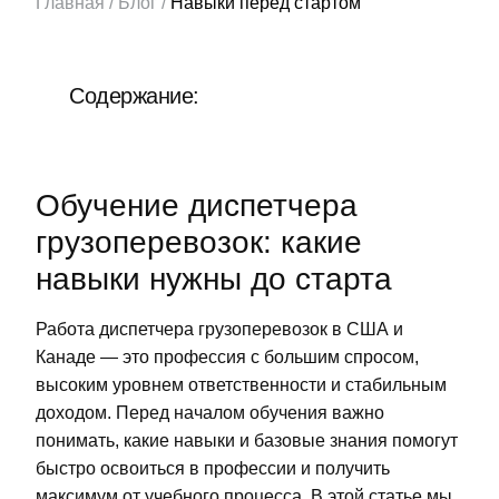
Главная
/
Блог
/
Навыки перед стартом
Отдел продаж:
+1 855-638-6791
Содержание:
Звоните и пишите в любое удобное для
вас время
Обучение диспетчера
грузоперевозок: какие
навыки нужны до старта
Работа диспетчера грузоперевозок в США и
Канаде — это профессия с большим спросом,
высоким уровнем ответственности и стабильным
доходом. Перед началом обучения важно
понимать, какие навыки и базовые знания помогут
быстро освоиться в профессии и получить
максимум от учебного процесса. В этой статье мы