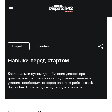
Главная
Курс диспетчера
5 minutes
Dispatch
О профессии
Курс Safety Manager
Для кого
О профессии
Программа курса
Навыки перед стартом
О нас
Для кого
Авторы
Отзывы
Программа курса
Сертификат
Какие навыки нужны для обучения диспетчера
Авторы
Блог
грузоперевозок: требования, подготовка, знания и
Сертификат
умения, необходимые перед началом работы truck
Контакты
dispatcher. Полное руководство для новичков.
EN