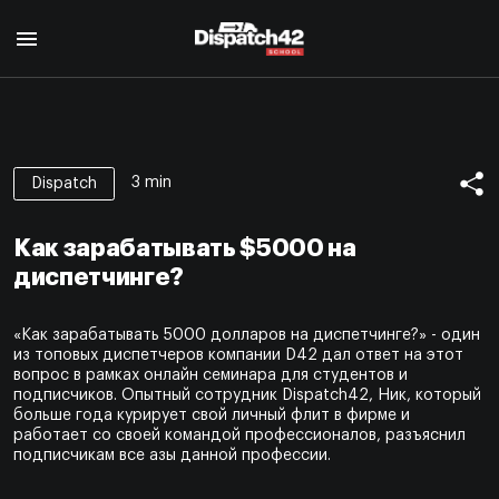
Главная
Курс диспетчера
3 min
Dispatch
О профессии
Курс Safety Manager
Для кого
Как зарабатывать $5000 на
О профессии
Программа курса
О нас
диспетчинге?
Для кого
Авторы
Отзывы
Программа курса
Сертификат
«Как зарабатывать 5000 долларов на диспетчинге?» - один
Авторы
Блог
из топовых диспетчеров компании D42 дал ответ на этот
Сертификат
вопрос в рамках онлайн семинара для студентов и
Контакты
подписчиков. Опытный сотрудник Dispatch42, Ник, который
больше года курирует свой личный флит в фирме и
работает со своей командой профессионалов, разъяснил
EN
подписчикам все азы данной профессии.