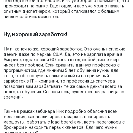
Полгода в этой должности, и вы уже хорошо понимаете, что
происходит на рынке. Еще годик, и вас уже можно назвать
опытным диспетчером, который сталкивался с большим
числом рабочих моментов.
Ну, и хороший заработок!
Ну и, конечно же, хороший заработок. Это очень неплохие
деньги даже по меркам США. Да, это не зарплата врача в
Америке, однако свои 60 тысяч в год любой диспетчер
имеет без проблем. Если сравнить данную профессию с
программистом, где минимум 5 лет обучения нужны для
того, чтобы получить навыки и выйти на приличный
заработок в IT – компании, то профессия диспетчера
позволяет вам зарабатывать те же самые деньги всего за
полгода обучения. Согласитесь, существенная разница во
времени!»
Также в рамках вебинара Ник подробно объяснил всем
желающим, как анализировать маркет, планировать
маршруты, работать с load board-ами, вести переговоры с
брокером и находить первых клиентов. Для чего нужны