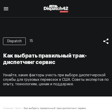
Главная
Курс диспетчера
15
Dispatch
О профессии
Курс Safety Manager
Для кого
Как выбрать правильный трак-
О профессии
Программа курса
О нас
диспетчинг сервис
Для кого
Авторы
Отзывы
Программа курса
Сертификат
Узнайте, какие факторы учесть при выборе диспетчерской
Авторы
Блог
службы для грузовых перевозок в США. Советы экспертов по
Сертификат
опыту, технологиям, ценам и поддержке.
Контакты
EN
Главная
/
Блог
/
Как выбрать правильный трак-диспетчинг сервис