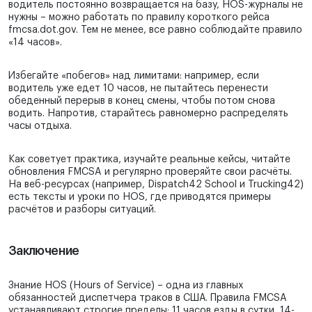
водитель постоянно возвращается на базу, HOS-журналы не
нужны – можно работать по правилу короткого рейса
fmcsa.dot.gov. Тем не менее, все равно соблюдайте правило
«14 часов».
Избегайте «побегов» над лимитами: например, если
водитель уже едет 10 часов, не пытайтесь перенести
обеденный перерыв в конец смены, чтобы потом снова
водить. Напротив, старайтесь равномерно распределять
часы отдыха.
Как советует практика, изучайте реальные кейсы, читайте
обновления FMCSA и регулярно проверяйте свои расчёты.
На веб-ресурсах (например, Dispatch42 School и Trucking42)
есть тексты и уроки по HOS, где приводятся примеры
расчётов и разборы ситуаций.
Заключение
Знание HOS (Hours of Service) – одна из главных
обязанностей диспетчера траков в США. Правила FMCSA
устанавливают строгие пределы: 11 часов езды в сутки, 14-