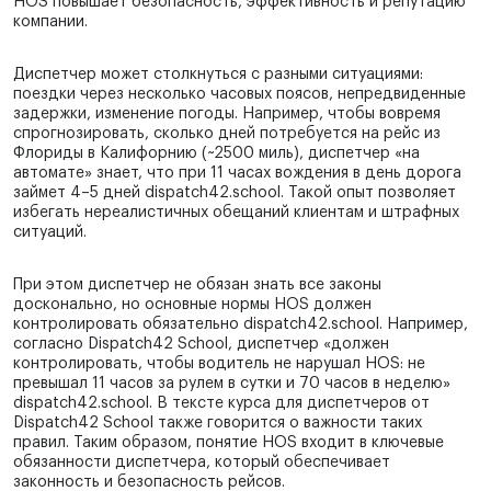
HOS повышает безопасность, эффективность и репутацию
компании.
Диспетчер может столкнуться с разными ситуациями:
поездки через несколько часовых поясов, непредвиденные
задержки, изменение погоды. Например, чтобы вовремя
спрогнозировать, сколько дней потребуется на рейс из
Флориды в Калифорнию (~2500 миль), диспетчер «на
автомате» знает, что при 11 часах вождения в день дорога
займет 4–5 дней dispatch42.school. Такой опыт позволяет
избегать нереалистичных обещаний клиентам и штрафных
ситуаций.
При этом диспетчер не обязан знать все законы
досконально, но основные нормы HOS должен
контролировать обязательно dispatch42.school. Например,
согласно Dispatch42 School, диспетчер «должен
контролировать, чтобы водитель не нарушал HOS: не
превышал 11 часов за рулем в сутки и 70 часов в неделю»
dispatch42.school. В тексте курса для диспетчеров от
Dispatch42 School также говорится о важности таких
правил. Таким образом, понятие HOS входит в ключевые
обязанности диспетчера, который обеспечивает
законность и безопасность рейсов.