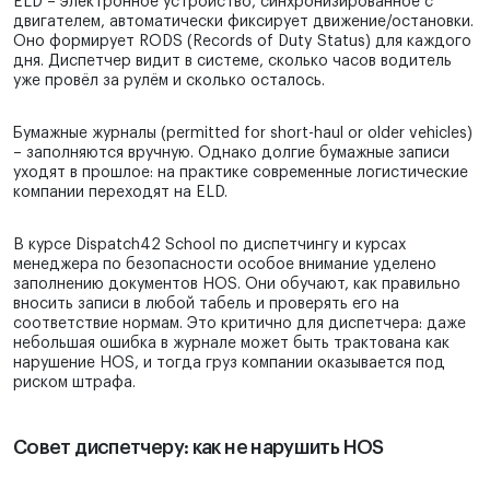
ELD – электронное устройство, синхронизированное с
двигателем, автоматически фиксирует движение/остановки.
Оно формирует RODS (Records of Duty Status) для каждого
дня. Диспетчер видит в системе, сколько часов водитель
уже провёл за рулём и сколько осталось.
Бумажные журналы (permitted for short-haul or older vehicles)
– заполняются вручную. Однако долгие бумажные записи
уходят в прошлое: на практике современные логистические
компании переходят на ELD.
В курсе Dispatch42 School по диспетчингу и курсах
менеджера по безопасности особое внимание уделено
заполнению документов HOS. Они обучают, как правильно
вносить записи в любой табель и проверять его на
соответствие нормам. Это критично для диспетчера: даже
небольшая ошибка в журнале может быть трактована как
нарушение HOS, и тогда груз компании оказывается под
риском штрафа.
Совет диспетчеру: как не нарушить HOS