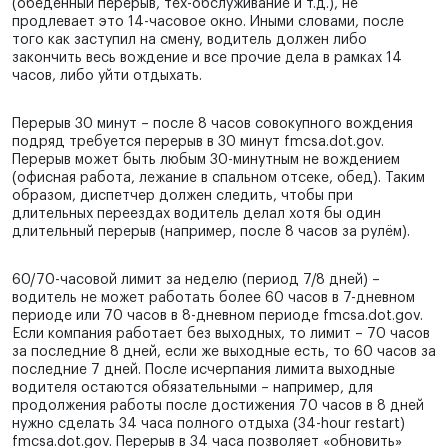
(обеденный перерыв, тех-обслуживание и т.д.), не
продлевает это 14-часовое окно. Иными словами, после
того как заступил на смену, водитель должен либо
закончить весь вождение и все прочие дела в рамках 14
часов, либо уйти отдыхать.
Перерыв 30 минут – после 8 часов совокупного вождения
подряд требуется перерыв в 30 минут fmcsa.dot.gov.
Перерыв может быть любым 30-минутным не вождением
(офисная работа, лежание в спальном отсеке, обед). Таким
образом, диспетчер должен следить, чтобы при
длительных переездах водитель делал хотя бы один
длительный перерыв (например, после 8 часов за рулём).
60/70-часовой лимит за неделю (период 7/8 дней) –
водитель не может работать более 60 часов в 7-дневном
периоде или 70 часов в 8-дневном периоде fmcsa.dot.gov.
Если компания работает без выходных, то лимит – 70 часов
за последние 8 дней, если же выходные есть, то 60 часов за
последние 7 дней. После исчерпания лимита выходные
водителя остаются обязательными – например, для
продолжения работы после достижения 70 часов в 8 дней
нужно сделать 34 часа полного отдыха (34-hour restart)
fmcsa.dot.gov. Перерыв в 34 часа позволяет «обновить»