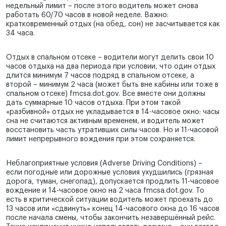
недельный лимит – после этого водитель может снова
работать 60/70 часов в новой неделе. Важно:
кратковременный отдых (на обед, сон) не засчитывается как
34 часа.
Отдых в спальном отсеке – водители могут делить свои 10
часов отдыха на два периода при условии, что один отдых
длится минимум 7 часов подряд в спальном отсеке, а
второй – минимум 2 часа (может быть вне кабины или тоже в
спальном отсеке) fmcsa.dot.gov. Все вместе они должны
дать суммарные 10 часов отдыха. При этом такой
«разбивной» отдых не укладывается в 14-часовое окно: часы
сна не считаются активным временем, и водитель может
восстановить часть утративших силы часов. Но и 11-часовой
лимит непрерывного вождения при этом сохраняется.
Неблагоприятные условия (Adverse Driving Conditions) –
если погодные или дорожные условия ухудшились (грязная
дорога, туман, снегопад), допускается продлить 11-часовое
вождение и 14-часовое окно на 2 часа fmcsa.dot.gov. То
есть в критической ситуации водитель может проехать до
13 часов или «сдвинуть» конец 14-часового окна до 16 часов
после начала смены, чтобы закончить незавершённый рейс.