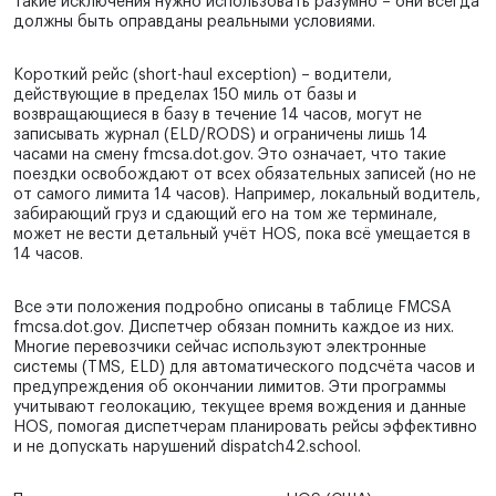
Такие исключения нужно использовать разумно – они всегда
должны быть оправданы реальными условиями.
Короткий рейс (short-haul exception) – водители,
действующие в пределах 150 миль от базы и
возвращающиеся в базу в течение 14 часов, могут не
записывать журнал (ELD/RODS) и ограничены лишь 14
часами на смену fmcsa.dot.gov. Это означает, что такие
поездки освобождают от всех обязательных записей (но не
от самого лимита 14 часов). Например, локальный водитель,
забирающий груз и сдающий его на том же терминале,
может не вести детальный учёт HOS, пока всё умещается в
14 часов.
Все эти положения подробно описаны в таблице FMCSA
fmcsa.dot.gov. Диспетчер обязан помнить каждое из них.
Многие перевозчики сейчас используют электронные
системы (TMS, ELD) для автоматического подсчёта часов и
предупреждения об окончании лимитов. Эти программы
учитывают геолокацию, текущее время вождения и данные
HOS, помогая диспетчерам планировать рейсы эффективно
и не допускать нарушений dispatch42.school.