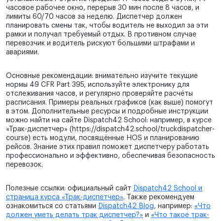
часовое рабочее окно, перерыв 30 мин после 8 часов, и
лимиты 60/70 часов за неделю. Диспетчер должен
планировать смены так, чтобы водитель не выходил за эти
рамки и получал требуемый отдых. В противном случае
перевозчик и водитель рискуют большими штрафами и
авариями.
Основные рекомендации: внимательно изучите текущие
нормы 49 CFR Part 395, используйте электронику для
отслеживания часов, и регулярно проверяйте расчёты
расписания. Примеры реальных графиков (как выше) помогут
в этом. Дополнительные ресурсы и подробные инструкции
можно найти на сайте Dispatch42 School: например, в курсе
«Трак-диспетчер» (https://dispatch42.school/truckdispatcher-
course) есть модули, посвящённые HOS и планированию
рейсов. Знание этих правил поможет диспетчеру работать
профессионально и эффективно, обеспечивая безопасность
перевозок.
Полезные ссылки: официальный сайт
Dispatch42 School и
страница
курса «Трак-диспетчер»
. Также рекомендуем
ознакомиться со статьями
Dispatch42 Blog
, например:
«Что
должен уметь делать трак диспетчер?»
и
«Что такое трак-