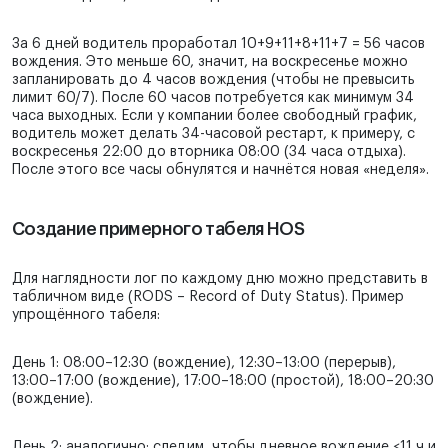
За 6 дней водитель проработал 10+9+11+8+11+7 = 56 часов
вождения. Это меньше 60, значит, на воскресенье можно
запланировать до 4 часов вождения (чтобы не превысить
лимит 60/7). После 60 часов потребуется как минимум 34
часа выходных. Если у компании более свободный график,
водитель может делать 34-часовой рестарт, к примеру, с
воскресенья 22:00 до вторника 08:00 (34 часа отдыха).
После этого все часы обнулятся и начнётся новая «неделя».
Создание примерного табеля HOS
Для наглядности лог по каждому дню можно представить в
табличном виде (RODS – Record of Duty Status). Пример
упрощённого табеля:
День 1: 08:00–12:30 (вождение), 12:30–13:00 (перерыв),
13:00–17:00 (вождение), 17:00–18:00 (простой), 18:00–20:30
(вождение).
День 2: аналогично: следим, чтобы дневное вождение ≤11 ч и