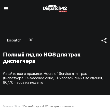
Главная
Курс диспетчера
30
Dispatch
О профессии
Курс Safety Manager
Для кого
Полный гид по HOS для трак
О профессии
Программа курса
О нас
диспетчера
Для кого
Авторы
Отзывы
Программа курса
Сертификат
Узнайте всё о правилах Hours of Service для трак-
Авторы
Блог
диспетчера: 14-часовое окно, 11-часовой лимит вождения,
Сертификат
60/70 часов на неделю
Контакты
EN
Главная
/
Блог
/
Полный гид по HOS для трак диспетчера