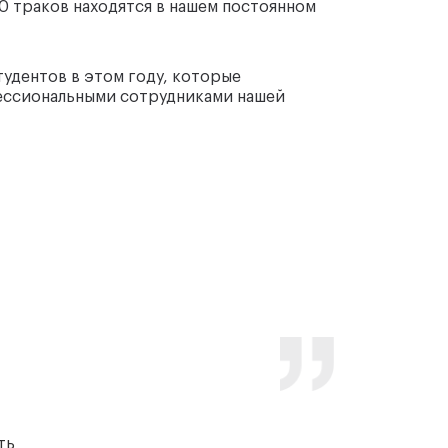
00 траков находятся в нашем постоянном
Траков находятся в нашем постоянном
контроле
тудентов в этом году, которые
ессиональными сотрудниками нашей
ть