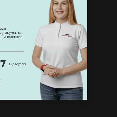
рмы
ь документы,
ь инспекции,
77
видеоурока