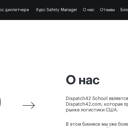
рс диспетчера
Курс Safety Manager
О нас
Отзывы
Бло
О нас
0
$150
млн
Dispatch42 School являетс
Dispatch42.com, которая п
рынке логистики США.
В этом бизнесе мы уже боле