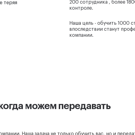
200 сотрудника , более 18
е теряя
Составляет оборот нашей компании
контроле.
Наша цель - обучить 1000 с
впоследствии станут проф
компании.
когда можем передавать
мпании. Наша задача не только обучить вас, но и переда