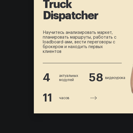
Truck
Dispatcher
Научитесь анализировать маркет,
планировать маршруты, работать с
loadboard-ами, вести переговоры с
брокером и находить первых
клиентов
4
58
актуальных
видеоурока
модулей
11
часов